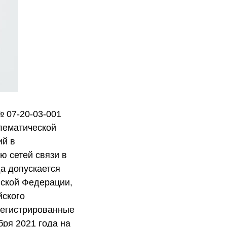
№ 07-20-03-001
елематической
ий в
ю сетей связи в
да допускается
йской Федерации,
йского
регистрированные
бря 2021 года на